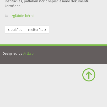
institūcijas, patlaban norit nepieciešamo dokumentu
kārtošana.
Izglābtie bērni
« puisītis
meitenīte »
Designed by
ArtLab