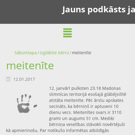
Jauns podkāsts ja
Sākumlapa
Izglābtie bērni
meitenīte
meitenīte
12.01.2017
12. janvārī pulksten 23.18 Madonas
slimnīcas teritorijā esošajā glābējsilītē
atstāta meitenīte. Pēc ārstu apskates
secināts, ka bērniņš ir aptuveni 10
dienu vecs. Meitenītes svars ir 3110
grami un augums 51 cm. Mediķi
bērniņa veselības stāvokli novērtējuši
kā apmierinošu. Par notikušo informētas atbildīgās