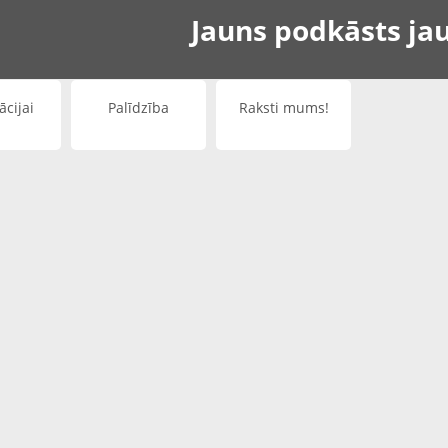
Jauns podkāsts jaun
ācijai
Palīdzība
Raksti mums!