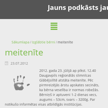
Jauns podkāsts ja
Sākumlapa
Izglābtie bērni
meitenīte
meitenīte
23.07.2012
2012. gada 23. jūlijā ap plkst. 12.40
Daugavpils reģionālās slimnīcas
Glābējsilītē atstāta meitenīte. Pēc
pirmreizējās ārstu apskates secināts,
ka bērna veselība ir normas robežās.
Bērniņš ir aptuveni 1-2 dienas vecs,
augums – 53cm, svars – 3200g. Par
notikušo informētas visas atbildīgās institūcijas.