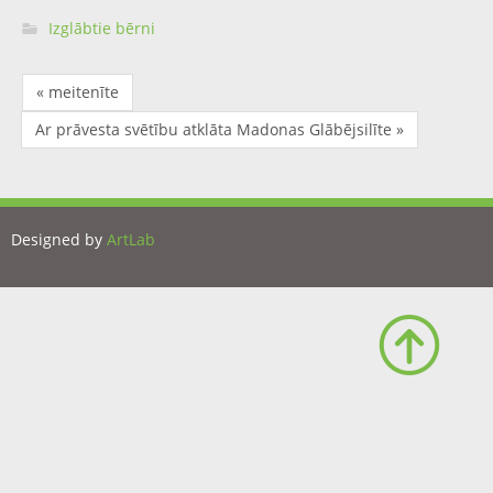
Izglābtie bērni
« meitenīte
Ar prāvesta svētību atklāta Madonas Glābējsilīte »
Designed by
ArtLab