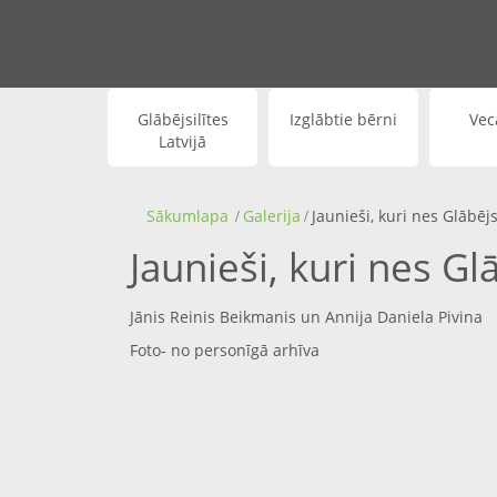
Glābējsilītes
Izglābtie bērni
Vec
Latvijā
Sākumlapa
Galerija
Jaunieši, kuri nes Glābēj
Jaunieši, kuri nes Gl
Jānis Reinis Beikmanis un Annija Daniela Pivina
Foto- no personīgā arhīva