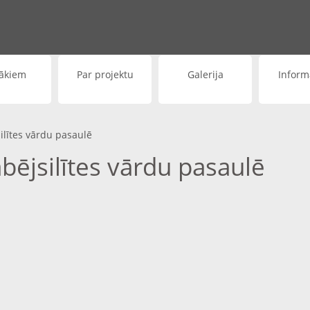
ākiem
Par projektu
Galerija
Inform
silītes vārdu pasaulē
ābējsilītes vārdu pasaulē