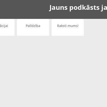
Jauns podkāsts ja
ācijai
Palīdzība
Raksti mums!